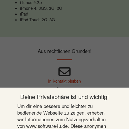
iTunes 9.2.x
iPhone 4, 3GS, 3G, 2G
iPad
iPod Touch 2G, 3G
Aus rechtlichen Gründen!
In Kontakt bleiben
Deine Privatsphäre ist und wichtig!
Datenschutz & Cookies
Um dir eine bessere und leichter zu
§
bedienende Webseite zu zeigen, erheben
wir Informationen zum Nutzungsverhalten
Impressum
von www.software4u.de. Diese anonymen